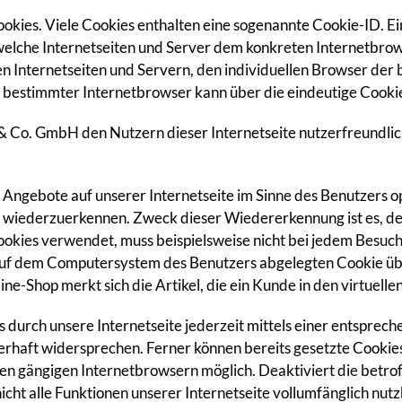
okies. Viele Cookies enthalten eine sogenannte Cookie-ID. Ei
h welche Internetseiten und Server dem konkreten Internetbr
en Internetseiten und Servern, den individuellen Browser der
n bestimmter Internetbrowser kann über die eindeutige Cooki
 Co. GmbH den Nutzern dieser Internetseite nutzerfreundliche
 Angebote auf unserer Internetseite im Sinne des Benutzers o
te wiederzuerkennen. Zweck dieser Wiedererkennung ist es, d
 Cookies verwendet, muss beispielsweise nicht bei jedem Besuc
 auf dem Computersystem des Benutzers abgelegten Cookie übe
e-Shop merkt sich die Artikel, die ein Kunde in den virtuelle
 durch unsere Internetseite jederzeit mittels einer entsprec
rhaft widersprechen. Ferner können bereits gesetzte Cookies
len gängigen Internetbrowsern möglich. Deaktiviert die betro
cht alle Funktionen unserer Internetseite vollumfänglich nutz