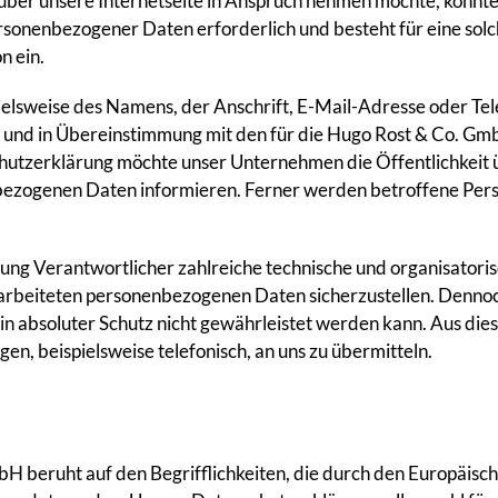
ber unsere Internetseite in Anspruch nehmen möchte, könnt
rsonenbezogener Daten erforderlich und besteht für eine solc
n ein.
lsweise des Namens, der Anschrift, E-Mail-Adresse oder Tel
und in Übereinstimmung mit den für die Hugo Rost & Co. Gm
utzerklärung möchte unser Unternehmen die Öffentlichkeit 
ezogenen Daten informieren. Ferner werden betroffene Perso
tung Verantwortlicher zahlreiche technische und organisato
verarbeiteten personenbezogenen Daten sicherzustellen. Denn
in absoluter Schutz nicht gewährleistet werden kann. Aus dies
, beispielsweise telefonisch, an uns zu übermitteln.
 beruht auf den Begrifflichkeiten, die durch den Europäisch