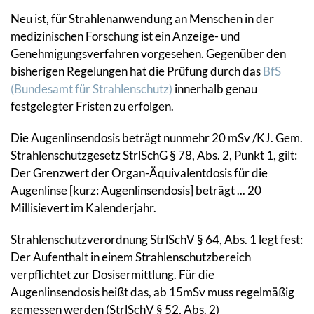
Neu ist, für Strahlenanwendung an Menschen in der
medizinischen Forschung ist ein Anzeige- und
Genehmigungsverfahren vorgesehen. Gegenüber den
bisherigen Regelungen hat die Prüfung durch das
BfS
(Bundesamt für Strahlenschutz)
innerhalb genau
festgelegter Fristen zu erfolgen.
Die Augenlinsendosis beträgt nunmehr 20 mSv /KJ. Gem.
Strahlenschutzgesetz StrlSchG § 78, Abs. 2, Punkt 1, gilt:
Der Grenzwert der Organ-Äquivalentdosis für die
Augenlinse [kurz: Augenlinsendosis] beträgt ... 20
Millisievert im Kalenderjahr.
Strahlenschutzverordnung StrlSchV § 64, Abs. 1 legt fest:
Der Aufenthalt in einem Strahlenschutzbereich
verpflichtet zur Dosisermittlung. Für die
Augenlinsendosis heißt das, ab 15mSv muss regelmäßig
gemessen werden (StrlSchV § 52, Abs. 2)