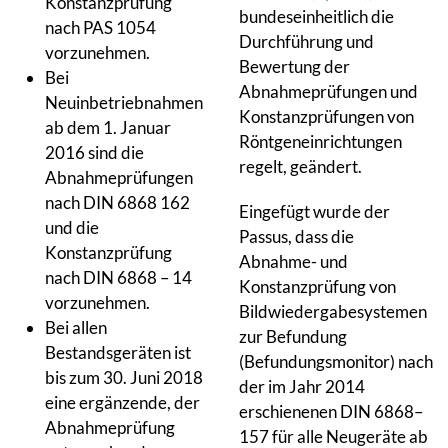
Konstanzprüfung
bundeseinheitlich die
nach PAS 1054
Durchführung und
vorzunehmen.
Bewertung der
Bei
Abnahmeprüfungen und
Neuinbetriebnahmen
Konstanzprüfungen von
ab dem 1. Januar
Röntgeneinrichtungen
2016 sind die
regelt, geändert.
Abnahmeprüfungen
nach DIN 6868 162
Eingefügt wurde der
und die
Passus, dass die
Konstanzprüfung
Abnahme- und
nach DIN 6868 – 14
Konstanzprüfung von
vorzunehmen.
Bildwiedergabesystemen
Bei allen
zur Befundung
Bestandsgeräten ist
(Befundungsmonitor) nach
bis zum 30. Juni 2018
der im Jahr 2014
eine ergänzende, der
erschienenen DIN 6868–
Abnahmeprüfung
157 für alle Neugeräte ab