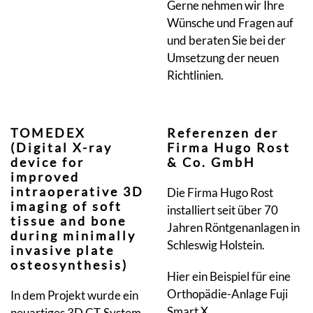
Gerne nehmen wir Ihre
Wünsche und Fragen auf
und beraten Sie bei der
Umsetzung der neuen
Richtlinien.
TOMEDEX
Referenzen der
(Digital X-ray
Firma Hugo Rost
device for
& Co. GmbH
improved
intraoperative 3D
Die Firma Hugo Rost
imaging of soft
installiert seit über 70
tissue and bone
Jahren Röntgenanlagen in
during minimally
Schleswig Holstein.
invasive plate
osteosynthesis)
Hier ein Beispiel für eine
Orthopädie-Anlage Fuji
In dem Projekt wurde ein
Smart X.
neuartiges 3D CT-System