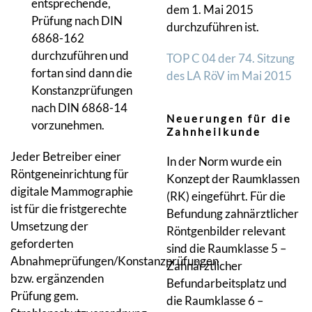
entsprechende,
dem 1. Mai 2015
Prüfung nach DIN
durchzuführen ist.
6868-162
durchzuführen und
TOP C 04 der 74. Sitzung
fortan sind dann die
des LA RöV im Mai 2015
Konstanzprüfungen
nach DIN 6868-14
Neuerungen für die
vorzunehmen.
Zahnheilkunde
Jeder Betreiber einer
In der Norm wurde ein
Röntgeneinrichtung für
Konzept der Raumklassen
digitale Mammographie
(RK) eingeführt. Für die
ist für die fristgerechte
Befundung zahnärztlicher
Umsetzung der
Röntgenbilder relevant
geforderten
sind die Raumklasse 5 –
Abnahmeprüfungen/Konstanzprüfungen
Zahnärztlicher
bzw. ergänzenden
Befundarbeitsplatz und
Prüfung gem.
die Raumklasse 6 –