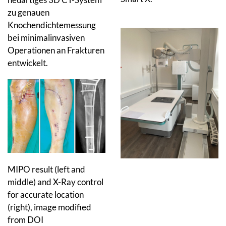
zu genauen
Knochendichtemessung
bei minimalinvasiven
Operationen an Frakturen
entwickelt.
MIPO result (left and
middle) and X-Ray control
for accurate location
(right), image modified
from DOI