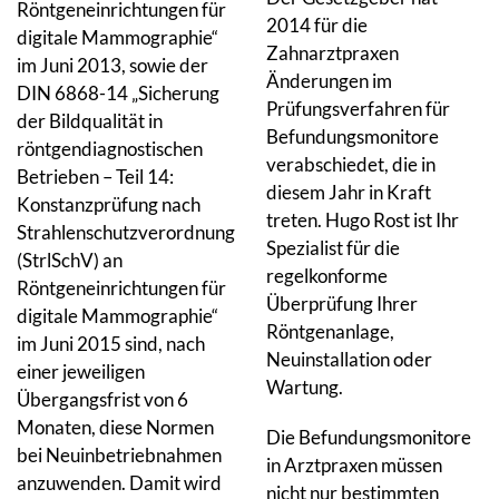
Röntgeneinrichtungen für
2014 für die
digitale Mammographie“
Zahnarztpraxen
im Juni 2013, sowie der
Änderungen im
DIN 6868-14 „Sicherung
Prüfungsverfahren für
der Bildqualität in
Befundungsmonitore
röntgendiagnostischen
verabschiedet, die in
Betrieben – Teil 14:
diesem Jahr in Kraft
Konstanzprüfung nach
treten. Hugo Rost ist Ihr
Strahlenschutzverordnung
Spezialist für die
(StrlSchV) an
regelkonforme
Röntgeneinrichtungen für
Überprüfung Ihrer
digitale Mammographie“
Röntgenanlage,
im Juni 2015 sind, nach
Neuinstallation oder
einer jeweiligen
Wartung.
Übergangsfrist von 6
Monaten, diese Normen
Die Befundungsmonitore
bei Neuinbetriebnahmen
in Arztpraxen müssen
anzuwenden. Damit wird
nicht nur bestimmten