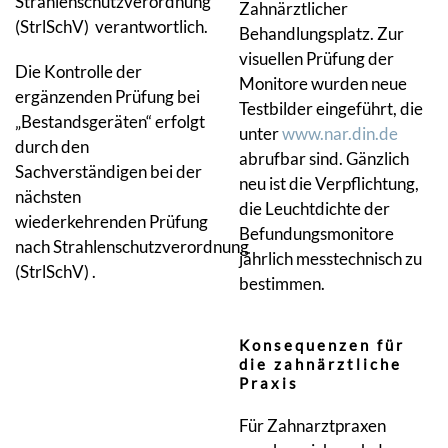
Strahlenschutzverordnung
Zahnärztlicher
(StrlSchV) verantwortlich.
Behandlungsplatz. Zur
visuellen Prüfung der
Die Kontrolle der
Monitore wurden neue
ergänzenden Prüfung bei
Testbilder eingeführt, die
„Bestandsgeräten“ erfolgt
unter
www.nar.din.de
durch den
abrufbar sind. Gänzlich
Sachverständigen bei der
neu ist die Verpflichtung,
nächsten
die Leuchtdichte der
wiederkehrenden Prüfung
Befundungsmonitore
nach Strahlenschutzverordnung
jährlich messtechnisch zu
(StrlSchV) .
bestimmen.
Konsequenzen für
die zahnärztliche
Praxis
Für Zahnarztpraxen