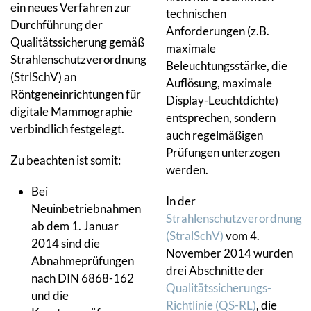
ein neues Verfahren zur
technischen
Durchführung der
Anforderungen (z.B.
Qualitätssicherung gemäß
maximale
Strahlenschutzverordnung
Beleuchtungsstärke, die
(StrlSchV) an
Auflösung, maximale
Röntgeneinrichtungen für
Display-Leuchtdichte)
digitale Mammographie
entsprechen, sondern
verbindlich festgelegt.
auch regelmäßigen
Prüfungen unterzogen
Zu beachten ist somit:
werden.
Bei
In der
Neuinbetriebnahmen
Strahlenschutzverordnung
ab dem 1. Januar
(StralSchV)
vom 4.
2014 sind die
November 2014 wurden
Abnahmeprüfungen
drei Abschnitte der
nach DIN 6868-162
Qualitätssicherungs-
und die
Richtlinie (QS-RL)
, die